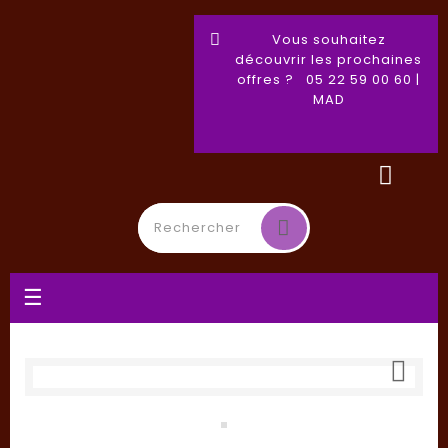
Vous souhaitez
découvrir les prochaines
offres ? 05 22 59 00 60 |
MAD
Basculer
☰
la
navigation
