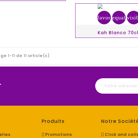
favorite_border
equalizer
visi
Kah Blanco 70c
ge 1-11 de 11 article(s)
r
Produits
Notre Sociét
elles
Promotions
Click and coll