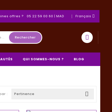
ines offres ? 05 22 59 00 60 | MAD
Français

Rechercher
AUTÉS
QUI SOMMES-NOUS ?
BLOG

par :
Pertinence