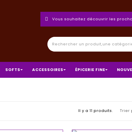
Vous souhaitez découvrir les procha
SOFTS
ACCESSOIRES
ÉPICERIE FINE
NOUVE
a
Il y a 11 produits.
Trier 