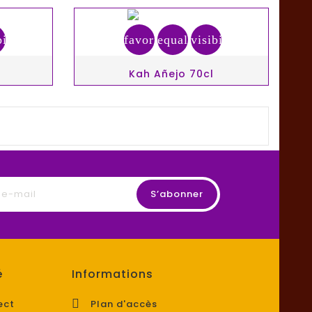
bility
favorite_border
equalizer
visibility
l
Kah Añejo 70cl
é
Informations

ect
Plan d'accès