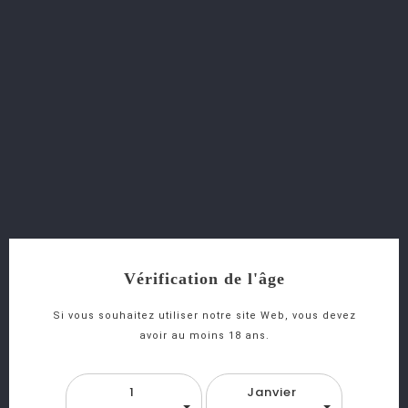
favorite_border
equalizer
visibility
Acqua Panna 1L
favorite_border
equalizer
visibility
Acqua Panna 50cl
Vérification de l'âge
Si vous souhaitez utiliser notre site Web, vous devez
favorite_border
equalizer
visibility
avoir au moins 18 ans.
Acqua Panna 25cl
1
Janvier