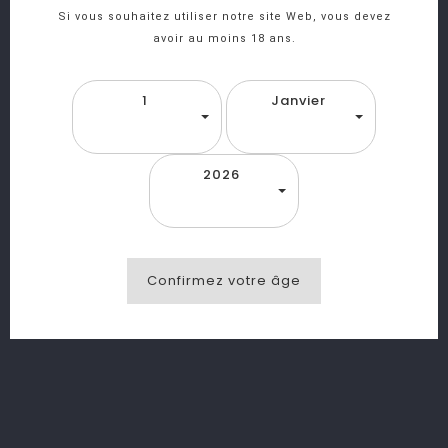
Si vous souhaitez utiliser notre site Web, vous devez
favorite_border
equalizer
visibility
avoir au moins 18 ans.
Nectar D'orange Granini Bocal 25CL
1
Janvier
favorite_border
equalizer
visibility
2026
Nectar D'ananas Granini Bocal 25CL
Confirmez votre âge
favorite_border
equalizer
visibility
Nectar D'abricot Granini Bocal 25CL