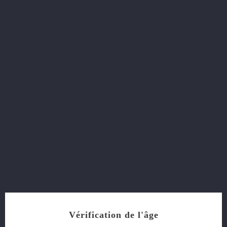
favorite_border
equalizer
visibility
Bravo Raisin 1L
favorite_border
equalizer
visibility
Jus Ananas Happy Day 1L
favorite_border
equalizer
visibility
Jus De Tomate Happy Day 1L
Vérification de l'âge