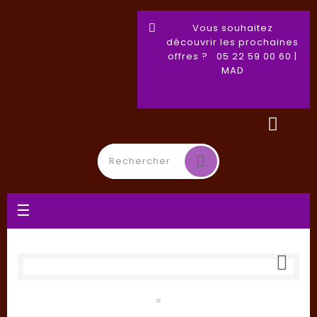
Vous souhaitez
découvrir les prochaines
offres ? 05 22 59 00 60 |
MAD
Basculer
☰
la
navigation
