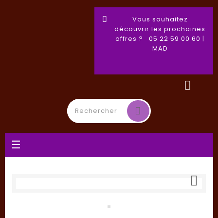
Vous souhaitez
découvrir les prochaines
offres ? 05 22 59 00 60 |
MAD
Basculer
☰
la
navigation
