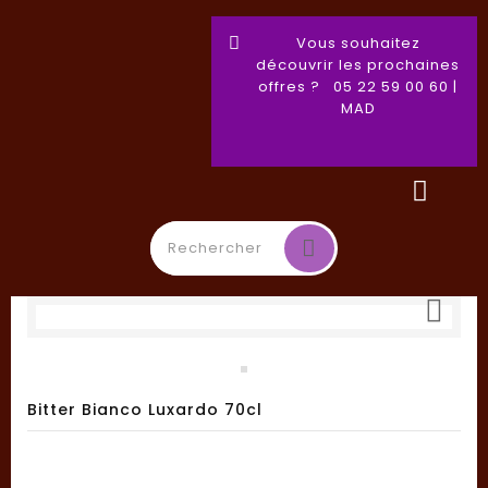
Vous souhaitez
découvrir les prochaines
offres ? 05 22 59 00 60 |
MAD

Basculer
☰
la
navigation
Bitter Bianco Luxardo 70cl