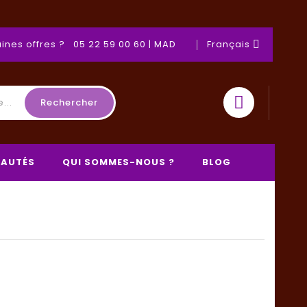
ines offres ? 05 22 59 00 60 | MAD
Français

Rechercher
AUTÉS
QUI SOMMES-NOUS ?
BLOG