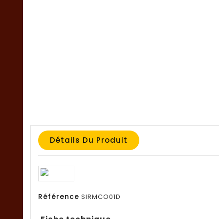
Détails Du Produit
Référence
SIRMCO01D