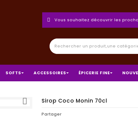
Vous souhaitez découvrir les procha
SOFTS
ACCESSOIRES
ÉPICERIE FINE
NOUVE

Sirop Coco Monin 70cl
Partager