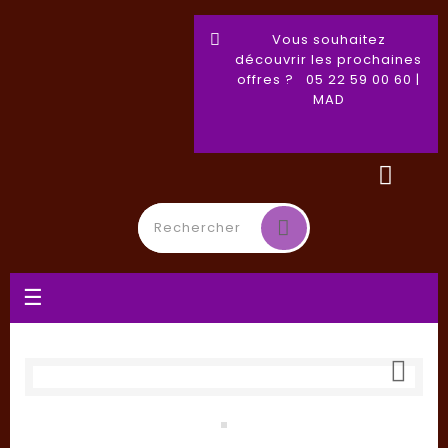
Vous souhaitez
découvrir les prochaines
offres ? 05 22 59 00 60 |
MAD
Basculer
☰
la
navigation
