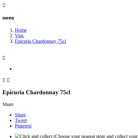

menu
Home
Vins
Epicuria Chardonnay 75cl



Epicuria Chardonnay 75cl
Share
Share
Tweet
Pinterest