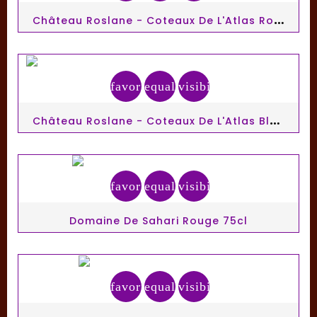
C
Hâteau Roslane - Coteaux De L'Atlas Rouge 75cl
favorite_border
equalizer
visibility
C
Hâteau Roslane - Coteaux De L'Atlas Blanc 75cl
favorite_border
equalizer
visibility
Domaine De Sahari Rouge 75cl
favorite_border
equalizer
visibility