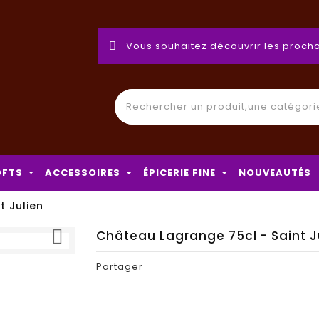
Vous souhaitez découvrir les procha
OFTS
ACCESSOIRES
ÉPICERIE FINE
NOUVEAUTÉS
t Julien

Château Lagrange 75cl - Saint J
Partager