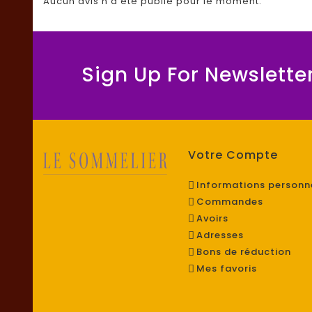
Aucun avis n'a été publié pour le moment.
Sign Up For Newslette
Votre Compte
Informations personn
Commandes
Avoirs
Adresses
Bons de réduction
Mes favoris