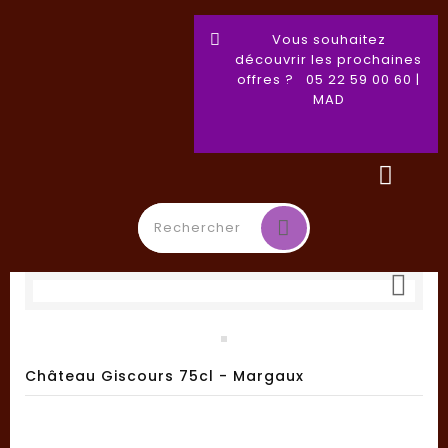
Vous souhaitez
découvrir les prochaines
offres ? 05 22 59 00 60 |
MAD

Basculer
☰
la
navigation
Château Giscours 75cl - Margaux