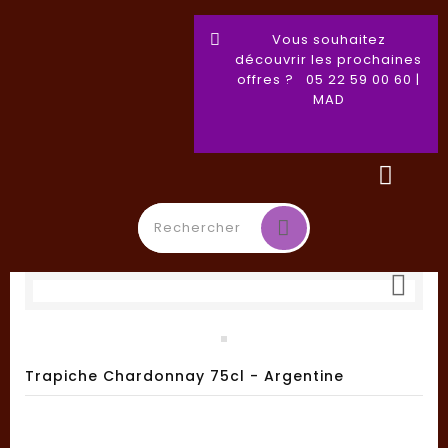
Vous souhaitez
découvrir les prochaines
offres ? 05 22 59 00 60 |
MAD

Basculer
☰
la
navigation
Trapiche Chardonnay 75cl - Argentine