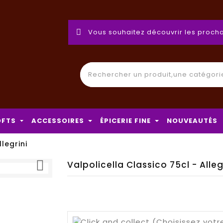
Vous souhaitez découvrir les procha
OFTS
ACCESSOIRES
ÉPICERIE FINE
NOUVEAUTÉS
legrini

Valpolicella Classico 75cl - Alleg