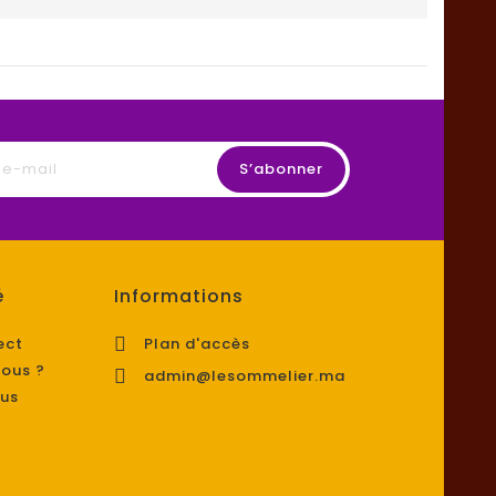
é
Informations

ect
Plan d'accès
ous ?

admin@lesommelier.ma
us