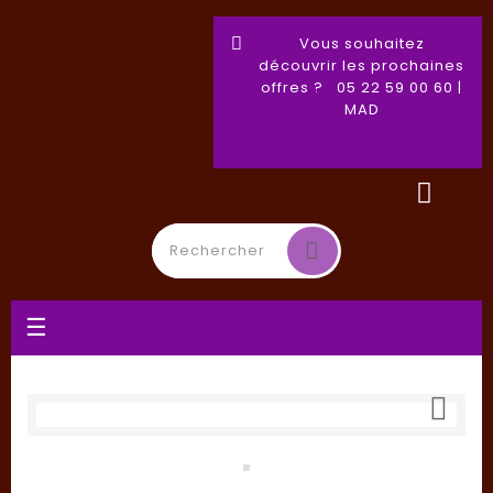
Vous souhaitez
découvrir les prochaines
offres ? 05 22 59 00 60 |
MAD
Basculer
☰
la
navigation
