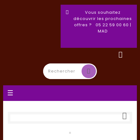
Vous souhaitez
découvrir les prochaines
offres ? 05 22 59 00 60 |
MAD
Basculer
☰
la
navigation
