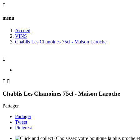

menu
Accueil
VINS
Chablis Les Chanoines 75cl - Maison Laroche



Chablis Les Chanoines 75cl - Maison Laroche
Partager
Partager
Tweet
Pinterest