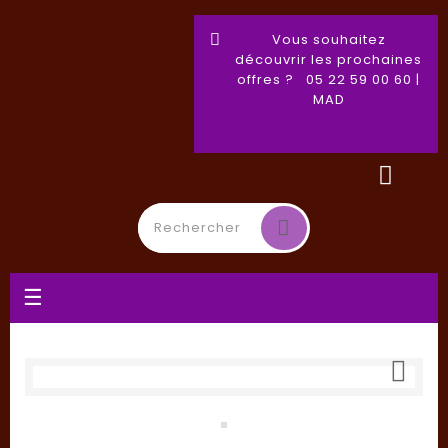
Vous souhaitez
découvrir les prochaines
offres ? 05 22 59 00 60 |
MAD
Basculer
☰
la
navigation
