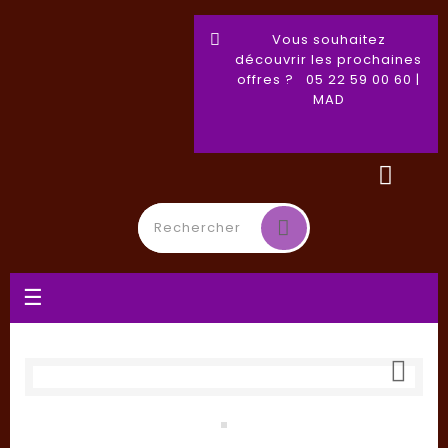
Vous souhaitez
découvrir les prochaines
offres ? 05 22 59 00 60 |
MAD
Basculer
☰
la
navigation
