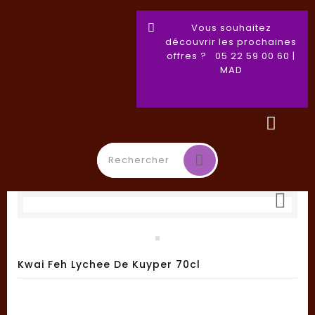
Vous souhaitez
découvrir les prochaines
offres ? 05 22 59 00 60 |
MAD

Basculer
☰
la
navigation
Kwai Feh Lychee De Kuyper 70cl