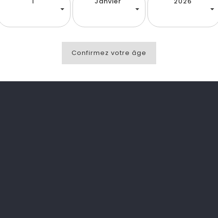
1
Janvier
2026
Confirmez votre âge
tionnel issu des îles françaises ! Cette boisson festive est 
le. Alliance de puissance et de gourmandise : de quoi cha