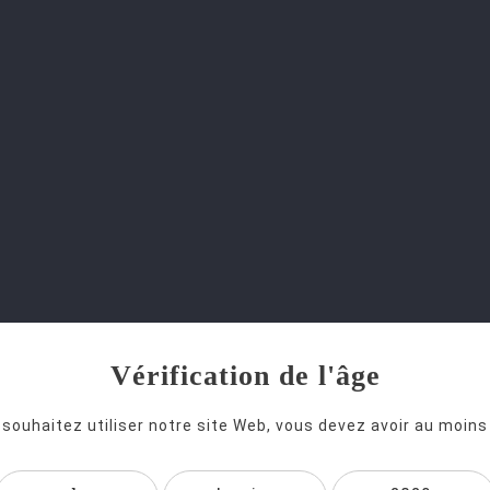
articles)
Politique de retour ou d'échange (A
conditions exigeantes de stockage, auc

Vérification de l'âge
 souhaitez utiliser notre site Web, vous devez avoir au moins