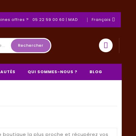
ines offres ? 05 22 59 00 60 | MAD
Français

Rechercher
AUTÉS
QUI SOMMES-NOUS ?
BLOG