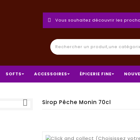
Vous souhaitez découvrir les procha
SOFTS
ACCESSOIRES
ÉPICERIE FINE
NOUVE

Sirop Pêche Monin 70cl