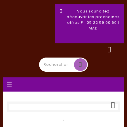
Vous souhaitez
découvrir les prochaines
offres ? 05 22 59 00 60 |
MAD
Basculer
☰
la
navigation
