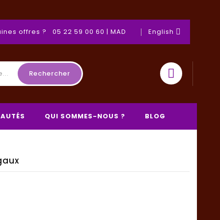
ines offres ? 05 22 59 00 60 | MAD
English

Rechercher
AUTÉS
QUI SOMMES-NOUS ?
BLOG
gaux