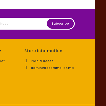
y
Store Information

ect
Plan d'accès

admin@lesommelier.ma