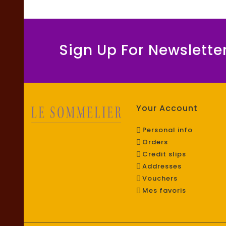
Sign Up For Newslette
Your Account
Personal info
Orders
Credit slips
Addresses
Vouchers
Mes favoris