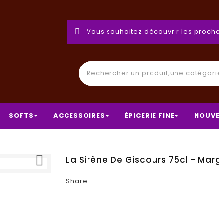
Vous souhaitez découvrir les procha
SOFTS
ACCESSOIRES
ÉPICERIE FINE
NOUVE

La Sirène De Giscours 75cl - Mar
Share