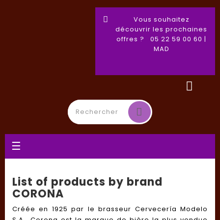
Vous souhaitez
découvrir les prochaines
offres ? 05 22 59 00 60 |
MAD
Toggle
☰
navigation
List of products by brand
CORONA
Créée en 1925 par le brasseur Cervecería Modelo
S.A., Corona est la marque de bière la plus vendue