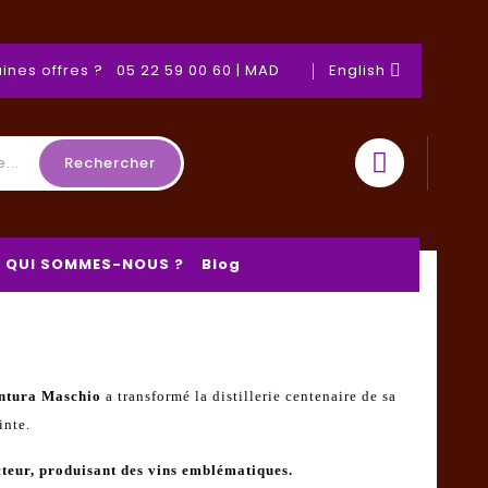
ines offres ? 05 22 59 00 60 | MAD
English

Rechercher
QUI SOMMES-NOUS ?
Blog
ntura Maschio
a transformé la distillerie centenaire de sa
inte.
ecteur, produisant des vins emblématiques.