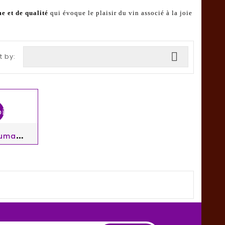
e et de qualité
qui évoque le plaisir du vin associé à la joie

t by:
bility
M
Aschio Rosé Vino Spumante 75cl