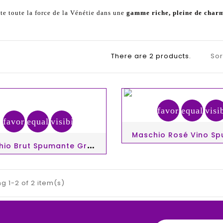
nte toute la force de la Vénétie dans une
gamme riche, pleine de charm
There are 2 products.
Sor
favorite_border
equalizer
visi
favorite_border
equalizer
visibility
M
Aschio Brut Spumante Gran Cuvée Millesimato 75cl
g 1-2 of 2 item(s)