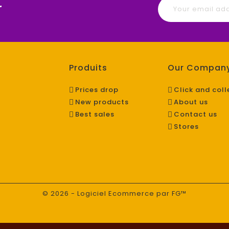
r
Produits
Our Compan
Prices drop
Click and coll
New products
About us
Best sales
Contact us
Stores
© 2026 - Logiciel Ecommerce par FG™