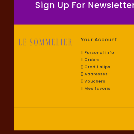
Sign Up For Newslette
Your Account
Personal info
Orders
Credit slips
Addresses
Vouchers
Mes favoris