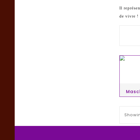
Il représe
de vivre !
Showin