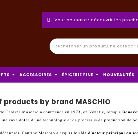
Vous souhaitez découvrir les procha
OFTS
ACCESSOIRES
ÉPICERIE FINE
NOUVEAUTÉS
of products by brand MASCHIO
e de Cantine Maschio a commencé en
1973
, en Vénétie, lorsque
Bonave
 une cave dotée d'une technologie et de processus de production de po
s décennies, Cantine Maschio a acquis
le rôle d'acteur principal du s