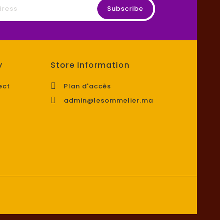
y
Store Information

ect
Plan d'accès

admin@lesommelier.ma