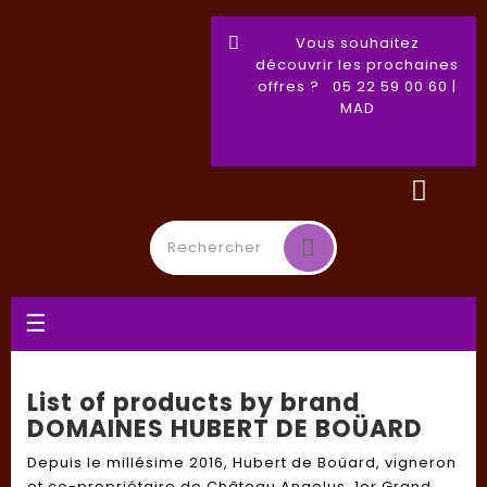
Vous souhaitez
découvrir les prochaines
offres ? 05 22 59 00 60 |
MAD
Toggle
☰
navigation
List of products by brand
DOMAINES HUBERT DE BOÜARD
Depuis le millésime 2016, Hubert de Boüard, vigneron
et co-propriétaire de Château Angelus, 1er Grand