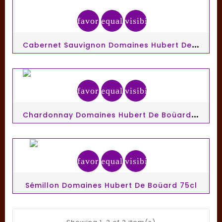
favorite_border
equalizer
visibility
C
Abernet Sauvignon Domaines Hubert De Boüard 75cl
favorite_border
equalizer
visibility
C
Hardonnay Domaines Hubert De Boüard 75cl
favorite_border
equalizer
visibility
Sémillon Domaines Hubert De Boüard 75cl