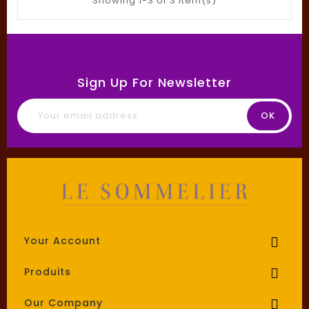
Showing 1-3 of 3 item(s)
Sign Up For Newsletter
Your Account

Produits

Our Company
